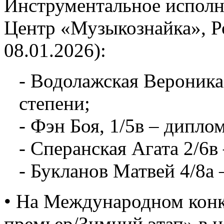
Инструментальное исполни
Центр «Музыкознайка», Ро
08.01.2026):
- Водолажская Вероника,
степени;
- Фэн Боя, 1/5в – диплом
- Сперанская Агата 2/6в
- Букланов Матвей 4/8а 
• На Международном конк
премьер/Зимний этап» в 