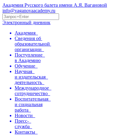
Академия Русского балета имени А.Я. Вагановой
info@vaganovaacademy.ru
Электронный дневник
Академия
Сведения об
образовательной
организации
Поступление
в Академию
Обучение
Научная
и издательская
деятельность
Международное
сотрудничество
Воспитательная
и социальная
работа
Новости
Пресс-
служба
Контакты