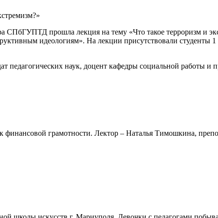
кстремизм?»
а СПбГУПТД прошла лекция на тему «Что такое терроризм и экс
руктивным идеологиям». На лекции присутствовали студенты 1 к
т педагогических наук, доцент кафедры социальной работы и
рок финансовой грамотности. Лектор – Наталья Тимошкина, пре
ой школы искусств г. Мариуполя. Девочки с педагогами побыва