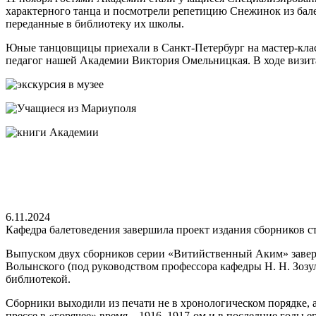
характерного танца и посмотрели репетицию Снежинок из бале
переданные в библиотеку их школы.
Юные танцовщицы приехали в Санкт-Петербург на мастер-класс
педагог нашей Академии Виктория Омельницкая. В ходе визит
6.11.2024
Кафедра балетоведения завершила проект издания сборников с
Выпуском двух сборников серии «Витийственный Аким» заверш
Волынского (под руководством профессора кафедры Н. Н. Зозу
библиотекой.
Сборники выходили из печати не в хронологическом порядке, 
прессе в «горячее» время – 1916–1917-ом и в последние годы е