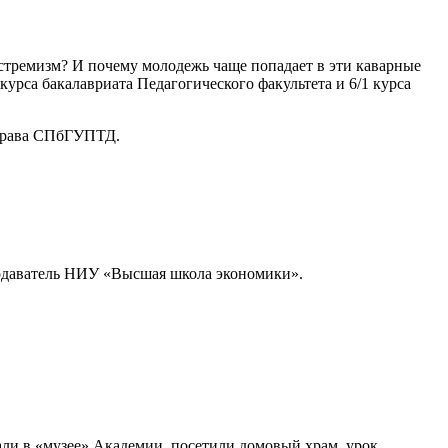
тремизм? И почему молодежь чаще попадает в эти каварные
урса бакалавриата Педагогического факультета и 6/1 курса
 права СПбГУПТД.
подаватель НИУ «Высшая школа экономики».
ли в «музее» Академии, посетили домовый храм, урок