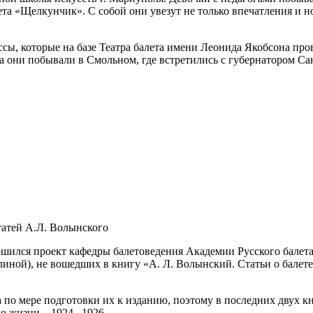
та «Щелкунчик». С собой они увезут не только впечатления и 
ы, которые на базе Театра балета имени Леонида Якобсона пров
а они побывали в Смольном, где встретились с губернатором С
татей А.Л. Волынского
ился проект кафедры балетоведения Академии Русского балета 
линой), не вошедших в книгу «А. Л. Волынский. Статьи о балет
а по мере подготовки их к изданию, поэтому в последних двух 
го жизни – 1924– 1926.