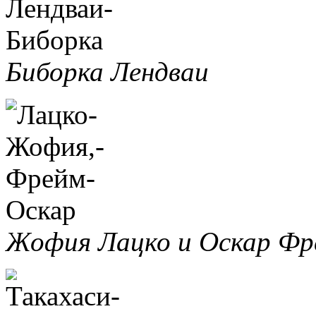
Биборка Лендваи
Жофия Лацко и Оскар Фр