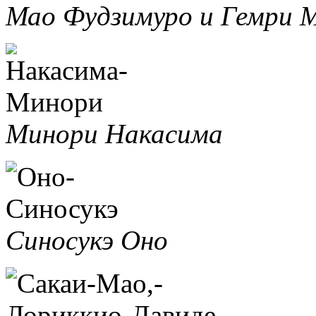
Мао Фудзимуро и Гемри 
Минори Накасима
Синосукэ Оно