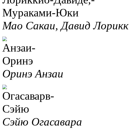
Мао Сакаи, Давид Лорик
Оринэ Анзаи
Сэйю Огасавара