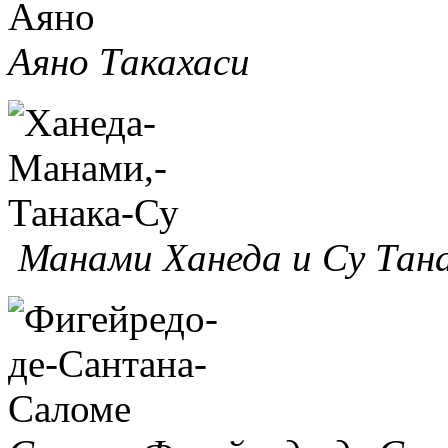
Аяно Такахаси
Манами Ханеда и Су Тан