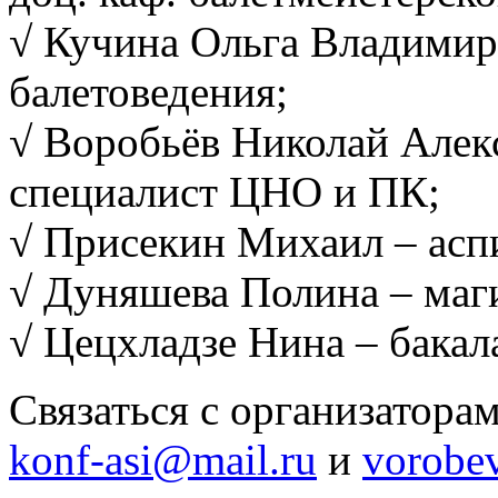
√ Кучина Ольга Владимиров
балетоведения;
√ Воробьёв Николай Алек
специалист ЦНО и ПК;
√ Присекин Михаил – асп
√ Дуняшева Полина – маг
√ Цецхладзе Нина – бакал
Связаться с организатора
konf-asi@mail.ru
и
vorobe