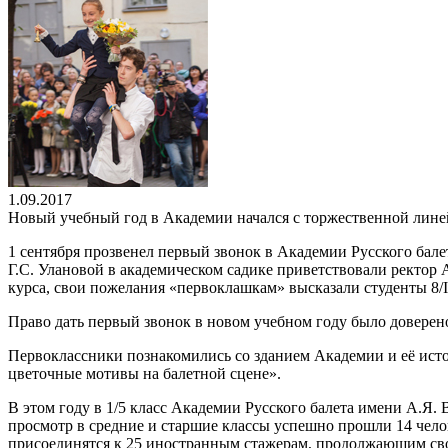
1.09.2017
Новый учебный год в Академии начался с торжественной лин
1 сентября прозвенел первый звонок в Академии Русского бал
Г.С. Улановой в академическом садике приветствовали ректо
курса, свои пожелания «первоклашкам» высказали студенты 8/
Право дать первый звонок в новом учебном году было доверен
Первоклассники познакомились со зданием Академии и её ист
цветочные мотивы на балетной сцене».
В этом году в 1/5 класс Академии Русского балета имени А.Я. 
просмотр в средние и старшие классы успешно прошли 14 челов
присоединятся к 25 иностранным стажерам, продолжающим свое