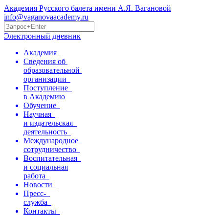
Академия Русского балета имени А.Я. Вагановой
info@vaganovaacademy.ru
Электронный дневник
Академия
Сведения об
образовательной
организации
Поступление
в Академию
Обучение
Научная
и издательская
деятельность
Международное
сотрудничество
Воспитательная
и социальная
работа
Новости
Пресс-
служба
Контакты