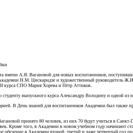
ейки
ета имени А.Я. Вагановой для новых воспитанников, поступивших
р Академии Н.М. Цискаридзе и художественный руководитель Ж.
III курса СПО Мария Хорева и Пётр Аттиков.
о студенту выпускного курса Александру Володину и одной из 
орией. В День знаний для воспитанников Академии был также п
Вагановой принято 80 человек, из них 70 будут учиться в Санкт-
ек. Кроме того, в Академии в новом учебном году начинают ста
 обучение в Академии второй, третий и даже четвертый год по