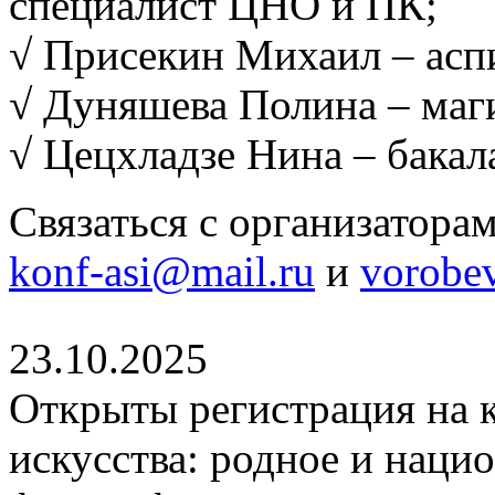
специалист ЦНО и ПК;
√ Присекин Михаил – асп
√ Дуняшева Полина – маг
√ Цецхладзе Нина – бакал
Связаться с организатора
konf-asi@mail.ru
и
vorobe
23.10.2025
Открыты регистрация на
искусства: родное и нацио