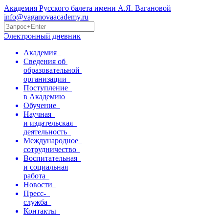
Академия Русского балета имени А.Я. Вагановой
info@vaganovaacademy.ru
Электронный дневник
Академия
Сведения об
образовательной
организации
Поступление
в Академию
Обучение
Научная
и издательская
деятельность
Международное
сотрудничество
Воспитательная
и социальная
работа
Новости
Пресс-
служба
Контакты