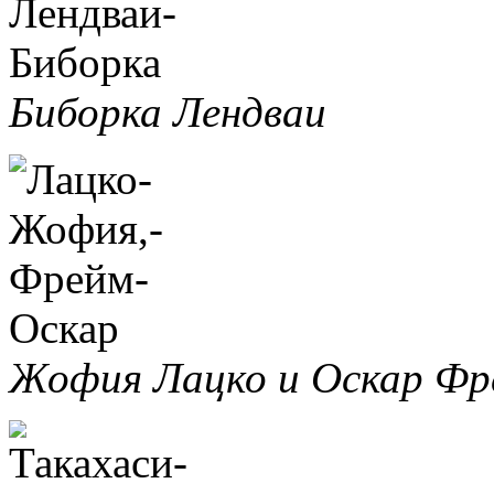
Биборка Лендваи
Жофия Лацко и Оскар Фр