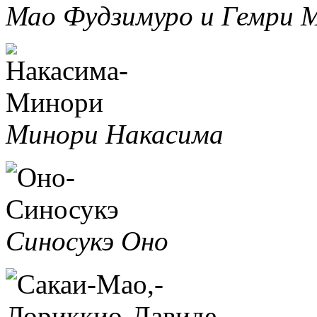
Мао Фудзимуро и Гемри 
Минори Накасима
Синосукэ Оно