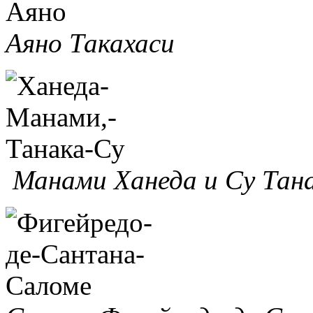
Аяно Такахаси
Манами Ханеда и Су Тан