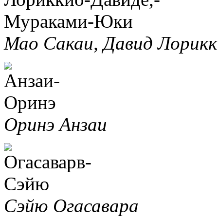
Мао Сакаи, Давид Лорик
Оринэ Анзаи
Сэйю Огасавара