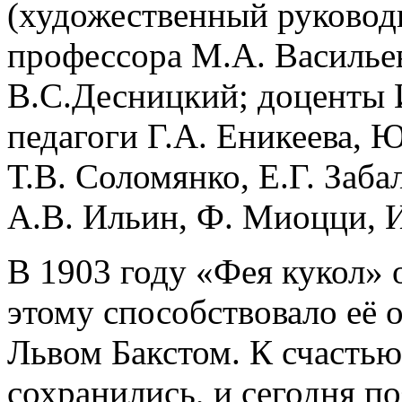
(художественный руковод
профессора М.А. Васильев
В.С.Десницкий; доценты 
педагоги Г.А. Еникеева, 
Т.В. Соломянко, Е.Г. Заба
А.В. Ильин, Ф. Миоцци, И
В 1903 году «Фея кукол» 
этому способствовало её
Львом Бакстом. К счастью
сохранились, и сегодня п