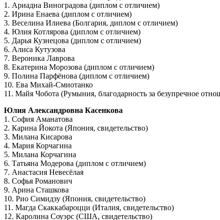
1. Ариадна Виноградова (диплом с отличием)
2. Ирина Енаева (диплом с отличием)
3. Веселина Илиева (Болгария, диплом с отличием)
4. Юлия Котлярова (диплом с отличием)
5. Дарья Кузнецова (диплом с отличием)
6. Алиса Кутузова
7. Вероника Лаврова
8. Екатерина Морозова (диплом с отличием)
9. Полина Парфёнова (диплом с отличием)
10. Ева Михай-Смиотанко
11. Майя Чобота (Румыния, благодарность за безупречное отно
Юлия Александровна Касенкова
1. София Аманатова
2. Карина Йокота (Япония, свидетельство)
3. Милана Кисарова
4. Мария Корчагина
5. Милана Корчагина
6. Татьяна Модерова (диплом с отличием)
7. Анастасия Невесёлая
8. Софья Романович
9. Арина Сташкова
10. Рио Симидзу (Япония, свидетельство)
11. Магда Скаккабароцци (Италия, свидетельство)
12. Каролина Соуэрс (США, свидетельство)