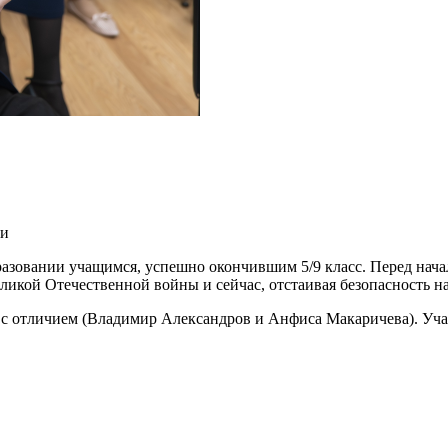
ии
разовании учащимся, успешно окончившим 5/9 класс. Перед нач
еликой Отечественной войны и сейчас, отстаивая безопасность 
 – с отличием (Владимир Александров и Анфиса Макаричева). Уч