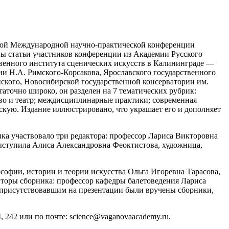
торой Международной научно-практической конференции
ы статьи участников конференции из Академии Русского
твенного института сценических искусств в Калининграде —
и Н.А. Римского-Корсакова, Ярославского государственного
ского, Новосибирской государственной консерватории им.
аточно широко, он разделен на 7 тематических рубрик:
тво и театр; междисциплинарные практики; современная
ескую. Издание иллюстрировано, что украшает его и дополняет
ника участвовало три редактора: профессор Лариса Викторовна
ыступила Алиса Александровна Феоктистова, художница,
софии, истории и теории искусства Ольга Игоревна Тарасова,
вторы сборника: профессор кафедры балетоведения Лариса
 присутствовавшим на презентации были вручены сборники,
4, 242 или по почте: science@vaganovaacademy.ru.