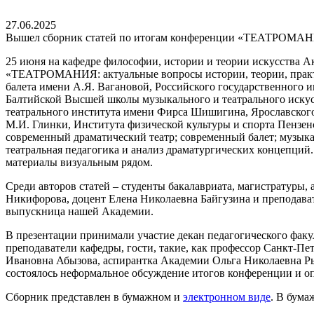
27.06.2025
Вышел сборник статей по итогам конференции «ТЕАТРОМА
25 июня на кафедре философии, истории и теории искусства 
«ТЕАТРОМАНИЯ: актуальные вопросы истории, теории, практик
балета имени А.Я. Вагановой, Российского государственного 
Балтийской Высшей школы музыкального и театрального искусс
театрального института имени Фирса Шишигина, Ярославского 
М.И. Глинки, Института физической культуры и спорта Пензенс
современный драматический театр; современный балет; музыка
театральная педагогика и анализ драматургических концепций.
материалы визуальным рядом.
Среди авторов статей – студенты бакалавриата, магистратуры,
Никифорова, доцент Елена Николаевна Байгузина и преподава
выпускница нашей Академии.
В презентации принимали участие декан педагогического факу
преподаватели кафедры, гости, такие, как профессор Санкт-П
Ивановна Абызова, аспирантка Академии Ольга Николаевна Ры
состоялось неформальное обсуждение итогов конференции и о
Сборник представлен в бумажном и
электронном виде
. В бума