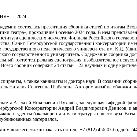
НИЯ» — 2024
Академии состоялась презентация сборника статей по итогам В
и театра», проходившей осенью 2024 года. В нем представлен
института сценических искусств, Филиала Российского государс
тва, Санкт-Петербургской государственной консерватории имен
государственного педагогического университета им. К.Д. Ушин
кого государственного университета. Содержание сборника дост
льный театр; театральная сценография, изобразительное искусс
 Всего сборник содержит 24 статьи – 23 научных и одну критич
 аспиранты, а также кандидаты и доктора наук. В создании сбор
тель Наталия Сергеевна Шабалина. Автором дизайна обложки в
льтета Алексей Николаевич Пухалёв, заведующая кафедрой фило
етербургской Консерватории Андрей Владимирович Денисов, и а
жик, студенты бакалавриата и магистратуры нашего вуза. Всем
публикованных материалов.
жном виде его можно заказать по тел.: +7 (812) 456-07-65, доб. 24