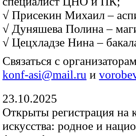
специалист ЦНО и ПК;
√ Присекин Михаил – асп
√ Дуняшева Полина – маг
√ Цецхладзе Нина – бакал
Связаться с организатора
konf-asi@mail.ru
и
vorobe
23.10.2025
Открыты регистрация на
искусства: родное и нацио