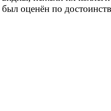
был оценён по достоинств