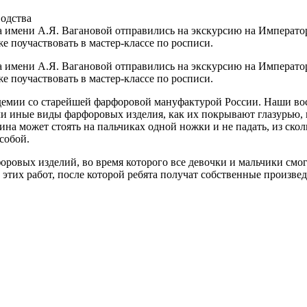
одства
а имени А.Я. Вагановой отправились на экскурсию на Императорс
е поучаствовать в мастер-классе по росписи.
а имени А.Я. Вагановой отправились на экскурсию на Императорс
е поучаствовать в мастер-классе по росписи.
демии со старейшей фарфоровой мануфактурой России. Наши вос
ли иные виды фарфоровых изделия, как их покрывают глазурью, 
ина может стоять на пальчиках одной ножки и не падать, из ско
собой.
оровых изделий, во время которого все девочки и мальчики смо
 этих работ, после которой ребята получат собственные произвед