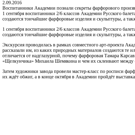
2.09.2016
Воспитанники Академии познали секреты фарфорового произв
1 сентября воспитанники 2/6 классов Академии Русского балет
создаются тончайшие фарфоровые изделия и скульптуры, а такж
1 сентября воспитанники 2/6 классов Академии Русского балет
создаются тончайшие фарфоровые изделия и скульптуры, а такж
Экскурсия проводилась в рамках совместного арт-проекта Ака
рассказали им, из каких природных материалов создаются те и
отличается от надглазурной, почему фарфоровая Тамара Карсав
«Щелкунчика» Михаила Шемякина и чем их склеивают между 
Затем художники завода провели мастер-класс по росписи фарф
их ждёт обжиг, а в конце октября в Академии пройдёт выставка