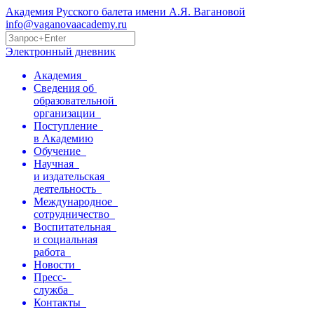
Академия Русского балета имени А.Я. Вагановой
info@vaganovaacademy.ru
Электронный дневник
Академия
Сведения об
образовательной
организации
Поступление
в Академию
Обучение
Научная
и издательская
деятельность
Международное
сотрудничество
Воспитательная
и социальная
работа
Новости
Пресс-
служба
Контакты