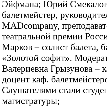
Эйфмана; Юрий Смекалов 
балетмейстер, руководите
MADcompany, преподават
театральной премии Росси
Марков – солист балета, 
«Золотой софит». Модера
Валериевна Грызунова – к
доцент каф. балетмейстер
Слушателями стали студен
магистратуры;