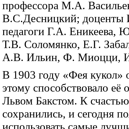
профессора М.А. Васильев
В.С.Десницкий; доценты 
педагоги Г.А. Еникеева, 
Т.В. Соломянко, Е.Г. Заба
А.В. Ильин, Ф. Миоцци, И
В 1903 году «Фея кукол» 
этому способствовало её
Львом Бакстом. К счастью
сохранились, и сегодня п
использовать самые лучш