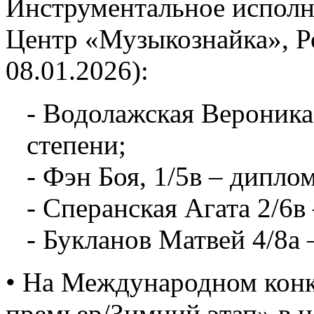
Инструментальное исполни
Центр «Музыкознайка», Ро
08.01.2026):
- Водолажская Вероника,
степени;
- Фэн Боя, 1/5в – диплом
- Сперанская Агата 2/6в
- Букланов Матвей 4/8а 
• На Международном конк
премьер/Зимний этап» в 