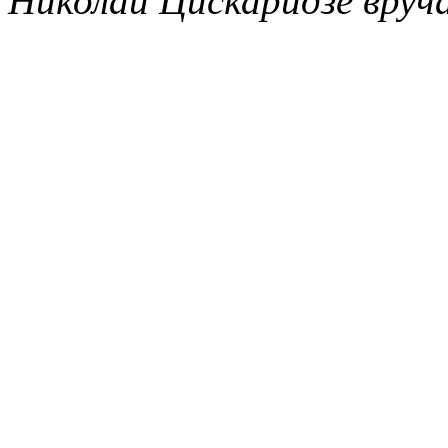
Николай Цискаридзе вруч