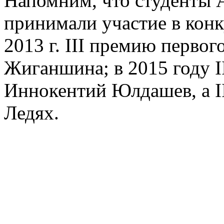
Напомним, что студенты А
принимали участие в конк
2013 г. III премию перво
Жиганшина; в 2015 году I
Иннокентий Юлдашев, а I
Ледях.