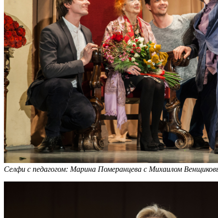
Селфи с педагогом: Марина Померанцева с Михаилом Венщик