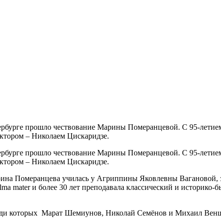
етербурге прошло чествование Марины Померанцевой. С 95-лети
ектором – Николаем Цискаридзе.
етербурге прошло чествование Марины Померанцевой. С 95-лети
ектором – Николаем Цискаридзе.
на Померанцева училась у Агриппины Яковлевны Вагановой, зат
lma mater и более 30 лет преподавала классический и историко-
среди которых Марат Шемиунов, Николай Семёнов и Михаил Вен