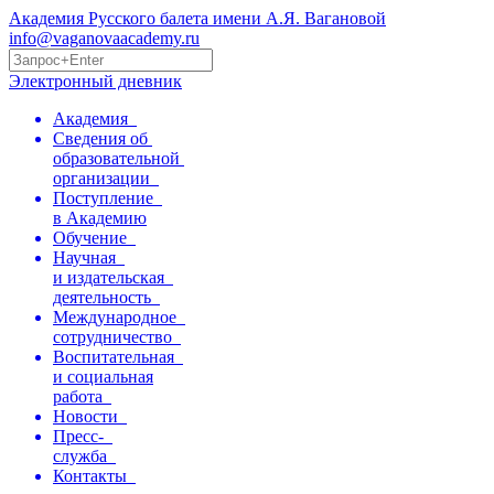
Академия Русского балета имени А.Я. Вагановой
info@vaganovaacademy.ru
Электронный дневник
Академия
Сведения об
образовательной
организации
Поступление
в Академию
Обучение
Научная
и издательская
деятельность
Международное
сотрудничество
Воспитательная
и социальная
работа
Новости
Пресс-
служба
Контакты