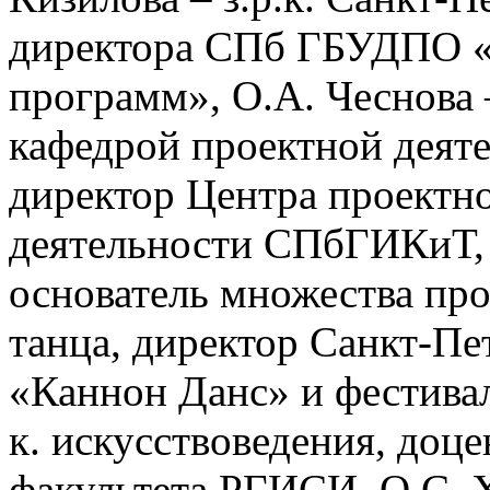
директора СПб ГБУДПО «
программ», О.А. Чеснова –
кафедрой проектной деят
директор Центра проектн
деятельности СПбГИКиТ, 
основатель множества про
танца, директор Санкт-Пе
«Каннон Данс» и фестива
к. искусствоведения, доце
факультета РГИСИ, О.С. Х