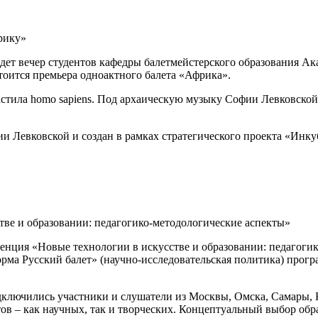
рику»
йдет вечер студентов кафедры балетмейстерского образования Ака
стоится премьера одноактного балета «Африка».
растила homo sapiens. Под архаическую музыку Софии Левковско
и Левковской и создан в рамках стратегического проекта «Инку
ве и образовании: педагогико-методологические аспекты»
ренция «Новые технологии в искусстве и образовании: педагог
рма Русский балет» (научно-исследовательская политика) прогр
ключились участники и слушатели из Москвы, Омска, Самары, К
в – как научных, так и творческих. Концептуальный выбор обра