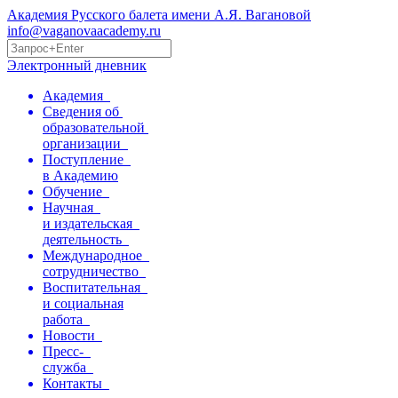
Академия Русского балета имени А.Я. Вагановой
info@vaganovaacademy.ru
Электронный дневник
Академия
Сведения об
образовательной
организации
Поступление
в Академию
Обучение
Научная
и издательская
деятельность
Международное
сотрудничество
Воспитательная
и социальная
работа
Новости
Пресс-
служба
Контакты