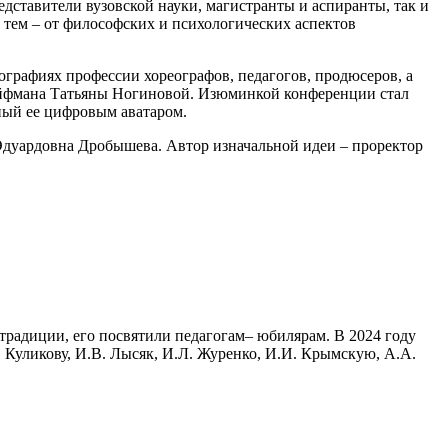
дставители вузовской науки, магистранты и аспиранты, так и
тем – от философских и психологических аспектов
рафиях профессии хореографов, педагогов, продюсеров, а
Эйфмана Татьяны Ногиновой. Изюминкой конференции стал
ный ее цифровым аватаром.
Эдуардовна Дробышева. Автор изначальной идеи – проректор
традиции, его посвятили педагогам– юбилярам. В 2024 году
И. Куликову, И.В. Лысяк, И.Л. Журенко, И.И. Крымскую, А.А.