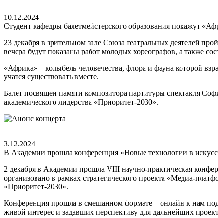
10.12.2024
Студент кафедры балетмейстерского образования покажут «Аф
23 декабря в зрительном зале Союза театральных деятелей про
вечера будут показаны работ молодых хореографов, а также со
«Африка» – колыбель человечества, флора и фауна которой вз
учатся существовать вместе.
Балет посвящен памяти композитора партитуры спектакля Софи
академического лидерства «Приоритет-2030».
3.12.2024
В Академии прошла конференция «Новые технологии в искусст
2 декабря в Академии прошла VIII научно-практическая конфе
организовано в рамках стратегического проекта «Медиа-платфо
«Приоритет-2030».
Конференция прошла в смешанном формате – онлайн к нам под
живой интерес и задавших перспективу для дальнейших проекто