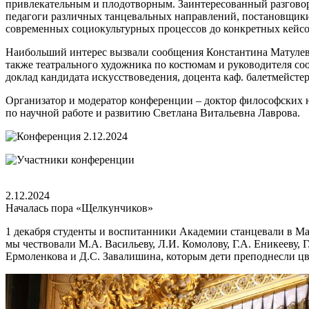
привлекательным и плодотворным. Заинтересованный разговор 
педагоги различных танцевальных направлений, постановщики,
современных социокультурных процессов до конкретных кейсов
Наибольший интерес вызвали сообщения Константина Матулевс
также театрального художника по костюмам и руководителя 
доклад кандидата искусствоведения, доцента каф. балетмейст
Организатор и модератор конференции – доктор философских н
по научной работе и развитию Светлана Витальевна Лаврова.
2.12.2024
Началась пора «Щелкунчиков»
1 декабря студенты и воспитанники Академии станцевали в Ма
мы чествовали М.А. Васильеву, Л.И. Комолову, Г.А. Еникееву, 
Ермоленкова и Д.С. Завалишина, которым дети преподнесли цв