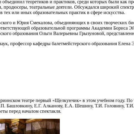
объединил теоретиков и практиков, среди которых были как пре
 продюсеры, театральные деятели. Обсуждался широкий спектр 
 тех или иных образовательных практик в сфере искусства.
кого и Юрия Смекалова, объединяющих в своих творческих биог
соответствующей образовательной программы Академии Бориса 
ерского образования Ольги Валерьевны Грызуновой, представлен
аук, профессор кафедры балетмейстерского образования Елена 
риинском театре первый «Щелкунчик» в этом учебном году. По 
Г.П. Башловкину, Е.Г. Алканову, Е.А. Шешину, Т.И. Головину, Т.
еты перед началом спектакля.