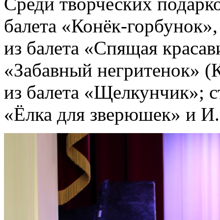
Среди творческих подарк
балета «Конёк-горбунок»
из балета «Спящая краса
«Забавный негритенок» (
из балета «Щелкунчик»; 
«Ёлка для зверюшек» и И.