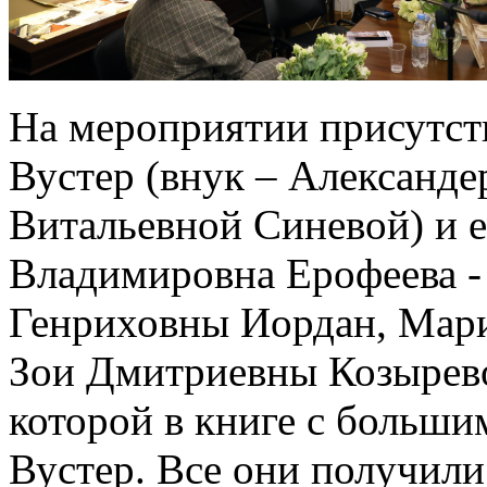
На мероприятии присутст
Вустер (внук – Александе
Витальевной Синевой) и е
Владимировна Ерофеева -
Генриховны Иордан, Мари
Зои Дмитриевны Козыревой
которой в книге с больш
Вустер. Все они получили