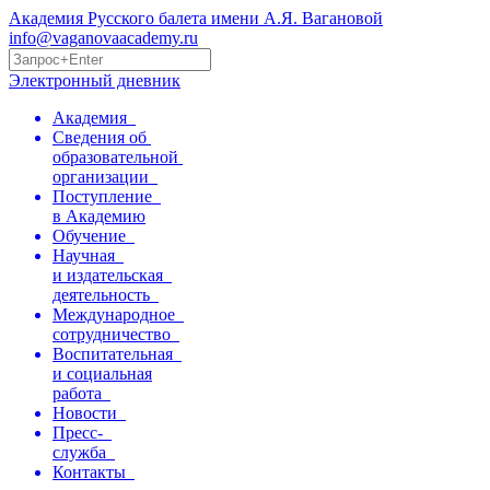
Академия Русского балета имени А.Я. Вагановой
info@vaganovaacademy.ru
Электронный дневник
Академия
Сведения об
образовательной
организации
Поступление
в Академию
Обучение
Научная
и издательская
деятельность
Международное
сотрудничество
Воспитательная
и социальная
работа
Новости
Пресс-
служба
Контакты