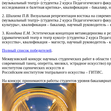
(музыкальный театр)» (студентка 2 курса Педагогического фак
исследования и балетная критика», квалификация – бакалавр, 
2.
Шигаева П.В.
Визуальная репрезентация востока на совреме
(музыкальный театр)» (студентка 2 курса Педагогического фак
культуры», квалификация – бакалавр, научный руководитель – 
3.
Колодина Е.М.
Эстетическая концепция метамодернизма и ре
(драматический театр и театр кукол)» (студентка 2 курса Педа
искусства», квалификация – магистр, научный руководитель - 
Полный список победителей
.
Межвузовский конкурс научных студенческих работ в области те
современный танец, оперетта, мюзикл, эстрадное искусство) п
институтом сценических искусств и
Российским институтом театрального искусства – ГИТИС.
На конкурс принимаются работы студентов уровня бакалавриата