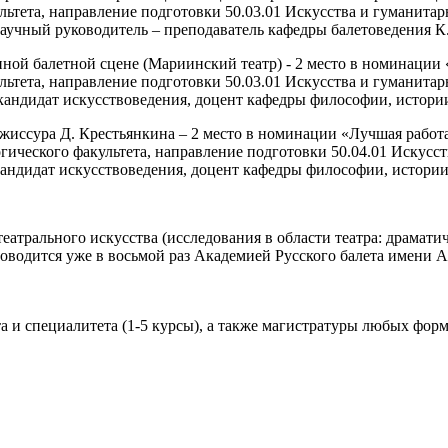
ультета, направление подготовки 50.03.01 Искусства и гуманита
научный руководитель – преподаватель кафедры балетоведения К.
нной балетной сцене (Мариинский театр) - 2 место в номинации
ультета, направление подготовки 50.03.01 Искусства и гуманита
кандидат искусствоведения, доцент кафедры философии, истории
жиссура Д. Крестьянкина – 2 место в номинации «Лучшая работ
гогического факультета, направление подготовки 50.04.01 Искус
кандидат искусствоведения, доцент кафедры философии, истории 
атрального искусства (исследования в области театра: драматиче
роводится уже в восьмой раз Академией Русского балета имени 
 и специалитета (1-5 курсы), а также магистратуры любых форм 