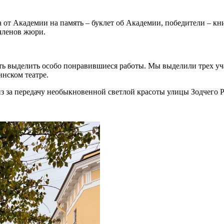
 от Академии на память – буклет об Академии, победители – кни
членов жюри.
ь выделить особо понравившиеся работы. Мы выделили трех уча
нском театре.
из за передачу необыкновенной светлой красоты улицы Зодчего Р