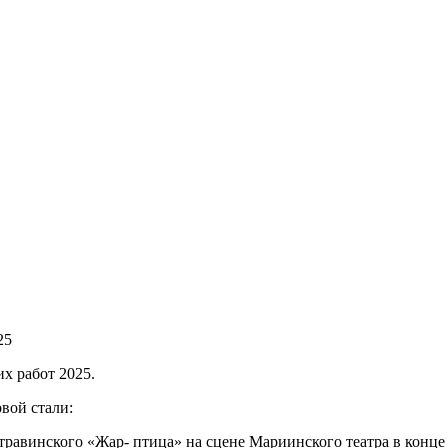
25
х работ 2025.
вой стали:
равинского «Жар- птица» на сцене Мариинского театра в конце 