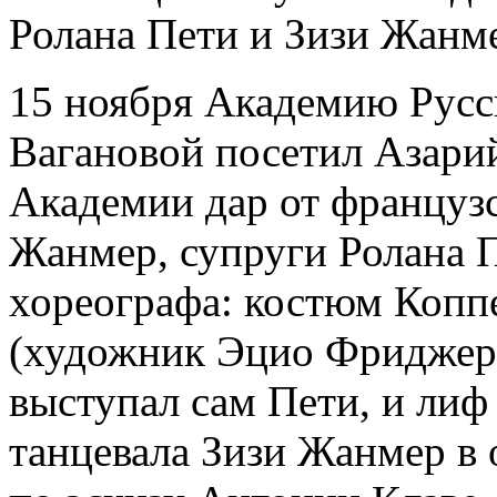
Ролана Пети и Зизи Жанм
15 ноября Академию Русск
Вагановой посетил Азари
Академии дар от француз
Жанмер, супруги Ролана П
хореографа: костюм Копп
(художник Эцио Фриджери
выступал сам Пети, и лиф
танцевала Зизи Жанмер в