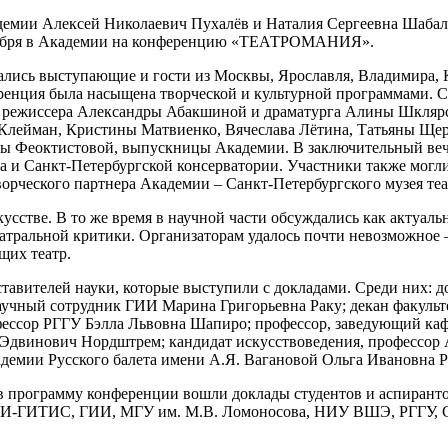
демии Алексей Николаевич Пухалёв и Наталия Сергеевна Шабал
ктября в Академии на конференцию «ТЕАТРОМАНИЯ».
ались выступающие и гости из Москвы, Ярославля, Владимира, 
ренция была насыщена творческой и культурной программами. Сос
 – режиссера Александры Абакшиной и драматурга Алины Шкляр
и Клейман, Кристины Матвиенко, Вячеслава Лётина, Татьяны Ще
ы Феоктистовой, выпускницы Академии. В заключительный вече
а и Санкт-Петербургской консерватории. Участники также могл
орческого партнера Академии – Санкт-Петербургского музея теа
усстве. В то же время в научной части обсуждались как актуаль
театральной критики. Организаторам удалось почти невозможное
щих театр.
ителей науки, которые выступили с докладами. Среди них: д
аучный сотрудник ГИИ Марина Григорьевна Раку; декан факульт
ссор РГГУ Бэлла Львовна Шапиро; профессор, заведующий кафед
 Эдвинович Нордштрем; кандидат искусствоведения, профессор 
демии Русского балета имени А.Я. Вагановой Ольга Ивановна Р
в программу конференции вошли доклады студентов и аспиранто
ИТИ-ГИТИС, ГИИ, МГУ им. М.В. Ломоносова, НИУ ВШЭ, РГГУ, 