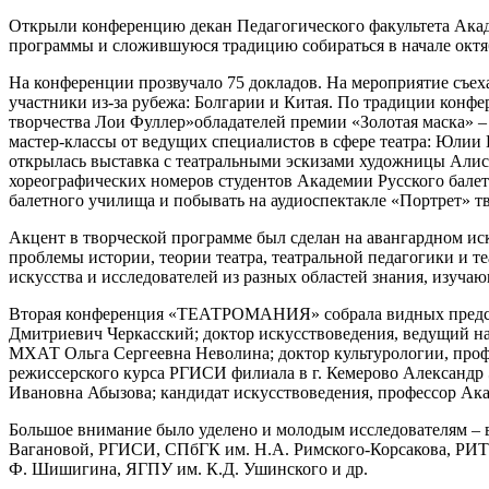
Открыли конференцию декан Педагогического факультета Ака
программы и сложившуюся традицию собираться в начале о
На конференции прозвучало 75 докладов. На мероприятие съех
участники из-за рубежа: Болгарии и Китая. По традиции конфе
творчества Лои Фуллер»обладателей премии «Золотая маска»
мастер-классы от ведущих специалистов в сфере театра: Юли
открылась выставка с театральными эскизами художницы Алис
хореографических номеров студентов Академии Русского балет
балетного училища и побывать на аудиоспектакле «Портрет» тв
Акцент в творческой программе был сделан на авангардном иск
проблемы истории, теории театра, театральной педагогики и 
искусства и исследователей из разных областей знания, изучаю
Вторая конференция «ТЕАТРОМАНИЯ» собрала видных представ
Дмитриевич Черкасский; доктор искусствоведения, ведущий н
МХАТ Ольга Сергеевна Неволина; доктор культурологии, профе
режиссерского курса РГИСИ филиала в г. Кемерово Александр
Ивановна Абызова; кандидат искусствоведения, профессор Ака
Большое внимание было уделено и молодым исследователям – 
Вагановой, РГИСИ, СПбГК им. Н.А. Римского-Корсакова, Р
Ф. Шишигина, ЯГПУ им. К.Д. Ушинского и др.