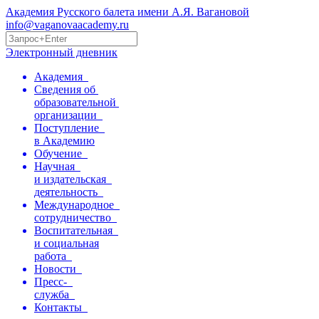
Академия Русского балета имени А.Я. Вагановой
info@vaganovaacademy.ru
Электронный дневник
Академия
Сведения об
образовательной
организации
Поступление
в Академию
Обучение
Научная
и издательская
деятельность
Международное
сотрудничество
Воспитательная
и социальная
работа
Новости
Пресс-
служба
Контакты