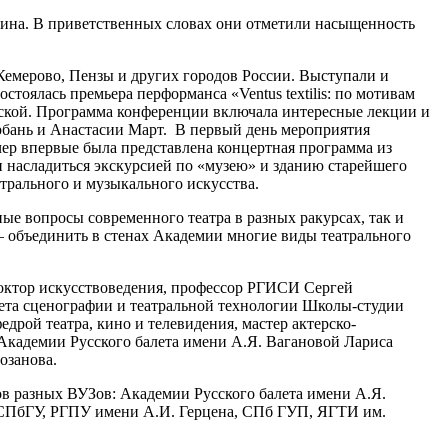
ина. В приветственных словах они отметили насыщенность
Кемерово, Пензы и других городов России. Выступали и
тоялась премьера перформанса «Ventus textilis: по мотивам
ской. Программа конференции включала интересные лекции и
рбань и Анастасии Март. В первый день мероприятия
р впервые была представлена концертная программа из
и насладиться экскурсией по «музею» и зданию старейшего
трального и музыкального искусства.
ные вопросы современного театра в разных ракурсах, так и
 – объединить в стенах Академии многие виды театрального
октор искусствоведения, профессор РГИСИ Сергей
ета сценографии и театральной технологии Школы-студии
рой театра, кино и телевидения, мастер актерско-
Академии Русского балета имени А.Я. Вагановой Лариса
озанова.
в разных ВУЗов: Академии Русского балета имени А.Я.
СПбГУ, РГПУ имени А.И. Герцена, СПб ГУП, ЯГТИ им.