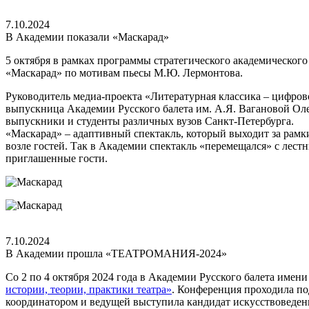
7.10.2024
В Академии показали «Маскарад»
5 октября в рамках программы стратегического академического
«Маскарад» по мотивам пьесы М.Ю. Лермонтова.
Руководитель медиа-проекта «Литературная классика – цифро
выпускница Академии Русского балета им. А.Я. Вагановой Оле
выпускники и студенты различных вузов Санкт-Петербурга.
«Маскарад» – адаптивный спектакль, который выходит за рамк
возле гостей. Так в Академии спектакль «перемещался» с лест
приглашенные гости.
7.10.2024
В Академии прошла «ТЕАТРОМАНИЯ-2024»
Со 2 по 4 октября 2024 года в Академии Русского балета име
истории, теории, практики театра»
. Конференция проходила по
координатором и ведущей выступила кандидат искусствоведен