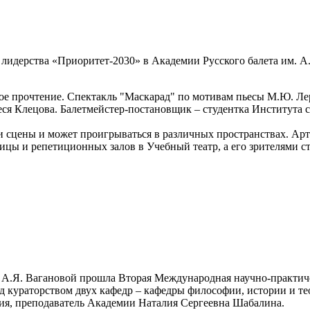
 лидерства «Приоритет-2030» в Академии Русского балета им. А
вое прочтение. Спектакль "Маскарад" по мотивам пьесы М.Ю. Л
ся Клецова. Балетмейстер-постановщик – студентка Института 
и сцены и может проигрываться в различных пространствах. Ар
ницы и репетиционных залов в Учебный театр, а его зрителями с
ни А.Я. Вагановой прошла Вторая Международная научно-практи
д кураторством двух кафедр – кафедры философии, истории и те
ия, преподаватель Академии Наталия Сергеевна Шабалина.