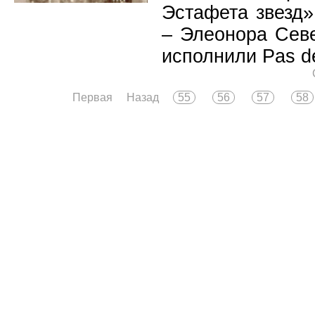
Эстафета звезд»
– Элеонора Сев
исполнили Pas de
Первая
Назад
55
56
57
58