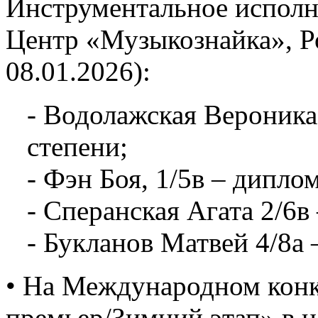
Инструментальное исполни
Центр «Музыкознайка», Ро
08.01.2026):
- Водолажская Вероника,
степени;
- Фэн Боя, 1/5в – диплом
- Сперанская Агата 2/6в
- Букланов Матвей 4/8а 
• На Международном конк
премьер/Зимний этап» в 