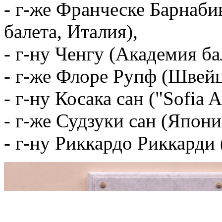
- г-же Франческе Барнаби
балета, Италия),
- г-ну Ченгу (Академия ба
- г-же Флоре Рупф (Швейц
- г-ну Косака сан ("Sofia A
- г-же Судзуки сан (Япони
- г-ну Риккардо Риккарди 