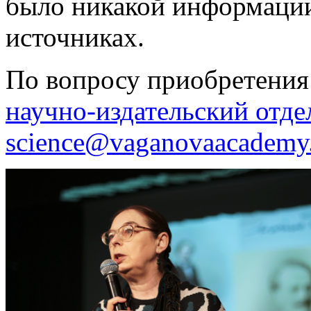
было никакой информаци
источниках.
По вопросу приобретения 
научно-издательский отде
science@vaganovaacademy