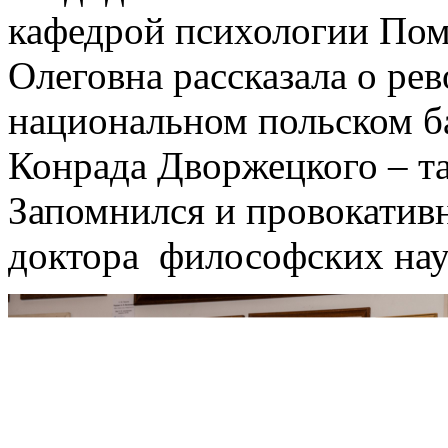
кафедрой психологии По
Олеговна рассказала о р
национальном польском ба
Конрада Дворжецкого – т
Запомнился и провокатив
доктора философских наук