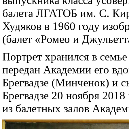
выпускника класса усове
балета ЛГАТОБ им. С. Кир
Худяков в 1960 году изоб
(балет «Ромео и Джульетт
Портрет хранился в семье
передан Академии его в
Брегвадзе (Минченок) и 
Брегвадзе 20 ноября 2018 
из балетных залов Академ