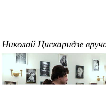
Николай Цискаридзе вруч