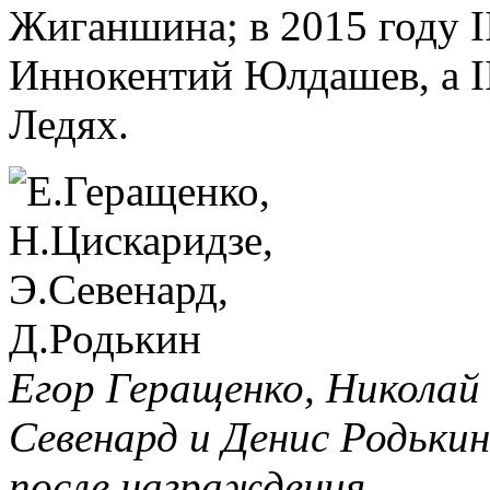
Жиганшина; в 2015 году I
Иннокентий Юлдашев, а I
Ледях.
Егор Геращенко, Николай
Севенард и Денис Родьки
после награждения.