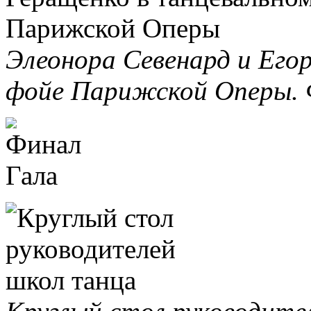
Элеонора Севенард и Его
фойе Парижской Оперы. 