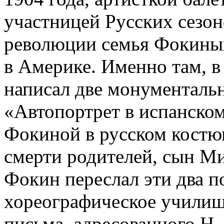
участницей Русских сезон
революции семья Фокиных
в Америке. Именно там, 
написал две монументальн
«Автопортрет в испанско
Фокиной в русском костюм
смерти родителей, сын М
Фокин переслал эти два п
хореографическое училищ
письма, адресованного Н.