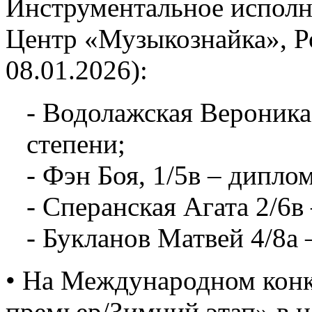
Инструментальное исполни
Центр «Музыкознайка», Ро
08.01.2026):
- Водолажская Вероника,
степени;
- Фэн Боя, 1/5в – диплом
- Сперанская Агата 2/6в
- Букланов Матвей 4/8а 
• На Международном конк
премьер/Зимний этап» в 