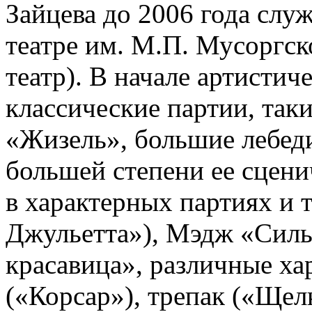
Зайцева до 2006 года сл
театре им. М.П. Мусоргс
театр). В начале артисти
классические партии, таки
«Жизель», большие лебеди
большей степени ее сцени
в характерных партиях и 
Джульетта»), Мэдж «Силь
красавица», различные ха
(«Корсар»), трепак («Щел