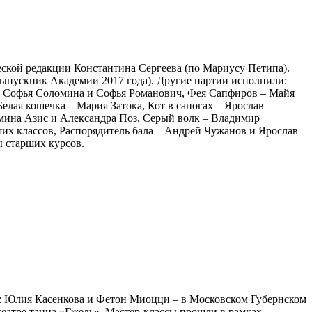
еской редакции Константина Сергеева (по Мариусу Петипа).
ыпускник Академии 2017 года). Другие партии исполнили:
 – Софья Соломина и Софья Романович, Фея Сапфиров – Майя
лая кошечка – Мария Затока, Кот в сапогах – Ярослав
ина Азис и Александра Поз, Серый волк – Владимир
х классов, Распорядитель бала – Андрей Чужанов и Ярослав
 старших курсов.
ы: Юлия Касенкова и Фетон Миоцци – в Московском Губернском
еатре танца «Гжель». Мастер-классы прошли в рамках