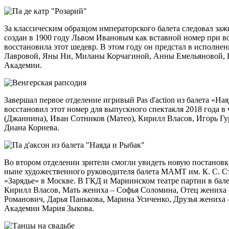
За классическим образцом императорского балета следовал за
создан в 1900 году Львом Ивановым как вставной номер при в
восстановила этот шедевр. В этом году он предстал в испол
Лавровой, Яны Ни, Миланы Корчагиной, Анны Емельяновой, Е
Академии.
Завершал первое отделение игривый Pas d'action из балета «
восстановил этот номер для выпускного спектакля 2018 года в
(Джаннина), Иван Сотников (Матео), Кирилл Власов, Игорь Гу
Диана Корнева.
Во втором отделении зрители смогли увидеть новую постановк
ныне художественного руководителя балета МАМТ им. К. С. Ста
«Зарядье» в Москве. В ГКД и Мариинском театре партии в бале
Кирилл Власов, Мать жениха – Софья Соломина, Отец жениха
Романович, Дарья Панькова, Марина Усиченко, Друзья жениха
Академии Мария Зыкова.