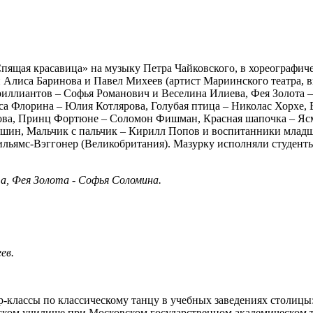
пящая красавица» на музыку Петра Чайковского, в хореографич
Алиса Баринова и Павел Михеев (артист Мариинского театра, в
риллиантов – Софья Романович и Веселина Илиева, Фея Золота
 Флорина – Юлия Котлярова, Голубая птица – Николас Хорхе, Бе
ва, Принц Фортюне – Соломон Фишман, Красная шапочка – Ясм
ин, Мальчик с пальчик – Кирилл Попов и воспитанники младши
льямс-Вэггонер (Великобритания). Мазурку исполняли студенты
а, Фея Золота - Софья Соломина.
ев.
ер-классы по классическому танцу в учебных заведениях столиц
ском училище при Московском государственном академическом т