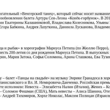
жигательный «Венгерский танец», который сейчас носит названи
озобновлении балета Артура Сен-Леона «Конёк-горбунок». В 20
нении Екатерины Калашниковой, Владислава Колесникова, Ульян
гора Бабкина, Андрея Лазуткина, Даниила Лусканова, Владими
Наяда и рыбак» в хореографии Мариуса Петипа (по Жюллю Перро)
 честь 200-летия со дня рождения Мариуса Петипа. В выпускных 
рин, Мария Затока, Софья Соломина, Арина Сташкова, Ева Тузин
у – балет «Танцы на свадьбе» на музыку Энрике Гранадоса в х
ниславского и Вл. И. Немировича-Данченко. Российская премьер
те исполняли: Невеста – Элизабетта Налин (Италия), Жених – К
 – Соломон Фишман (США), Мать невесты – Алиса Шанина, Оте
 – Андрей Тихомиров, Хорхе Николас, Максим Полицан (Израиль