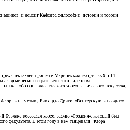
еньшиков, и доцент Кафедра философии, истории и теории
трёх спектаклей прошёл в Мариинском театре – 6, 9 и 14
ы академического стратегического лидерства
ошли как образцы классического хореографического искусства,
ие Флоры» на музыку Риккардо Дриго, «Венгерскую рапсодию»
рий Бурлака воссоздал хореографию «Розария», который был
го факультета. В этом году в нём танцевали: Флора –