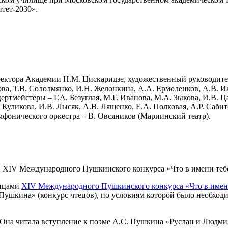
тет-2030».
ректора Академии Н.М. Цискаридзе, художественный руководител
а, Т.В. Сололмянко, И.Н. Желонкина, А.А. Ермоленков, А.В. Иль
ртмейстеры – Г.А. Безуглая, М.Г. Иванова, М.А. Зыкова, И.В. Ц
. Куликова, И.В. Лысяк, А.В. Лященко, Е.А. Полковая, А.Р. Саби
фонического оркестра – В. Овсяников (Мариинский театр).
XIV Международного Пушкинского конкурса «Что в имени тебе
ницами
XIV Международного Пушкинского конкурса «Что в имени
ушкина» (конкурс чтецов), по условиям которой было необходим
и. Она читала вступление к поэме А.С. Пушкина «Руслан и Людм