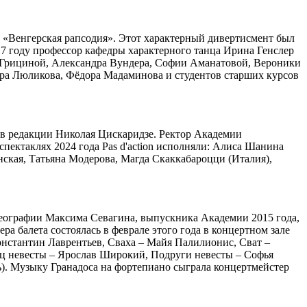
е «Венгерская рапсодия». Этот характерный дивертисмент был
17 году профессор кафедры характерного танца Ирина Генслер
ы Грициной, Александра Вундера, Софии Аманатовой, Вероники
ра Люликова, Фёдора Мадаминова и студентов старших курсов
, в редакции Николая Цискаридзе. Ректор Академии
спектаклях 2024 года Pas d'action исполняли: Алиса Шанина
ская, Татьяна Модерова, Магда Скаккабароцци (Италия),
ореографии Максима Севагина, выпускника Академии 2015 года,
а балета состоялась в феврале этого года в концертном зале
онстантин Лаврентьев, Сваха – Майя Палилионис, Сват –
ц невесты – Ярослав Широкий, Подруги невесты – Софья
). Музыку Гранадоса на фортепиано сыграла концертмейстер