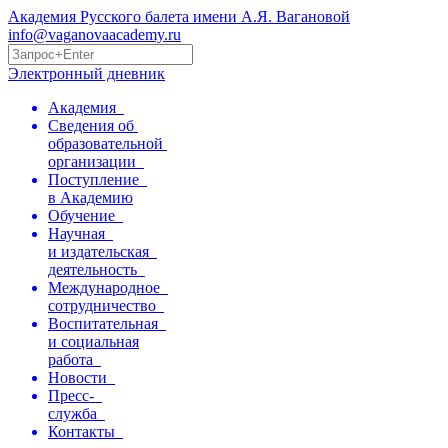
Академия Русского балета имени А.Я. Вагановой
info@vaganovaacademy.ru
Электронный дневник
Академия
Сведения об
образовательной
организации
Поступление
в Академию
Обучение
Научная
и издательская
деятельность
Международное
сотрудничество
Воспитательная
и социальная
работа
Новости
Пресс-
служба
Контакты