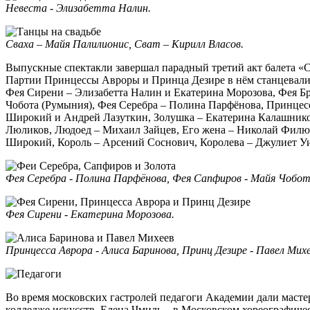
Невеста - Элизабетта Налин.
Сваха – Майя Палилионис, Сват – Кирилл Власов.
Выпускные спектакли завершал парадный третий акт балета «С
Партии Принцессы Авроры и Принца Дезире в нём станцевали 
Фея Сирени – Элизабетта Налин и Екатерина Морозова, Фея Б
Чобота (Румыния), Фея Серебра – Полина Парфёнова, Принцесса
Широкий и Андрей Лазуткин, Золушка – Екатерина Калашнико
Люликов, Людоед – Михаил Зайцев, Его жена – Николай Филюш
Широкий, Король – Арсений Соснович, Королева – Джулиет Уи
Фея Серебра - Полина Парфёнова, Фея Сапфиров - Майя Чобот
Фея Сирени - Екатерина Морозова.
Принцесса Аврора - Алиса Баринова, Принц Дезире - Павел Михе
Во время московских гастролей педагоги Академии дали маст
колледже искусств, Елена Чмиль – в Московском хореографиче