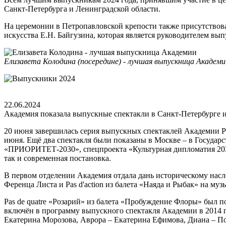
Санкт-Петербурга и Ленинградской области.
На церемонии в Петропавловской крепости также присутствов
искусства Е.Н. Байгузина, которая является руководителем в
Елизавета Колодина (посередине) - лучшая выпускница Академи
22.06.2024
Академия показала выпускные спектакли в Санкт-Петербурге 
20 июня завершилась серия выпускных спектаклей Академии Рус
июня. Ещё два спектакля были показаны в Москве – в Государс
«ПРИОРИТЕТ-2030», спецпроекта «Культурная дипломатия 2030:
так и современная постановка.
В первом отделении Академия отдала дань историческому насл
Ференца Листа и Pas d'action из балета «Наяда и Рыбак» на му
Pas de quatre «Розарий» из балета «Пробуждение Флоры» был 
включён в программу выпускного спектакля Академии в 2014 го
Екатерина Морозова, Аврора – Екатерина Ефимова, Диана – По