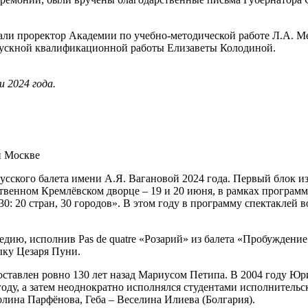
али проректор Академии по учебно-методической работе Л.А. М
ыпускной квалификационной работы Елизаветы Колодиной.
и 2024 года.
и Москве
ского балета имени А.Я. Вагановой 2024 года. Первый блок из 
твенном Кремлёвском дворце – 19 и 20 июня, в рамках программ
 20 стран, 30 городов». В этом году в программу спектаклей в
едию, исполнив Pas de quatre «Розарий» из балета «Пробужден
зыку Цезаря Пуни.
поставлен ровно 130 лет назад Мариусом Петипа. В 2004 году Ю
ду, а затем неоднократно исполнялся студентами исполнительско
лина Парфёнова, Геба – Веселина Илиева (Болгария).