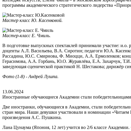
программы академического стратегического лидерства «Приори
Мастер класс Ю. Касенковой.
Мастер-класс Е. Чмиль.
В подготовке выпускных спектаклей принимали участие: и.о. 
доценты А.Л. Васильева, В.А. Сиротин; педагоги Ю.А. Касенков
Рассадина, Ю.С. Смирнова, Ф. Миоцци, А.А. Ермоленков; конце
Герасимова, А.А. Горбань, Ю.О. Журавлёва, Е.А. Захарчук, Т.И
заведующая сценической практикой Н. Шестакова; дирижёр сим
Фото (1-8) - Андрей Лушпа.
13.06.2024
Иностранные обучающиеся Академии стали победительницами 
Две иностранки, обучающиеся в Академии, стали победитель
стран мира. Наши девушки участвовали в номинации «Читаем П
произведения А.С. Пушкина.
Лана Цунаума (Япония, 12 лет) учится во 2/6 классе Академи