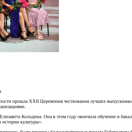
а
пости прошла XXII Церемония чествования лучших выпускников
ганизациями.
Елизавета Колодина. Она в этом году окончила обучение в бака
 истории культуры».
ремонии, были вручены благодарственные письма Губернатора С