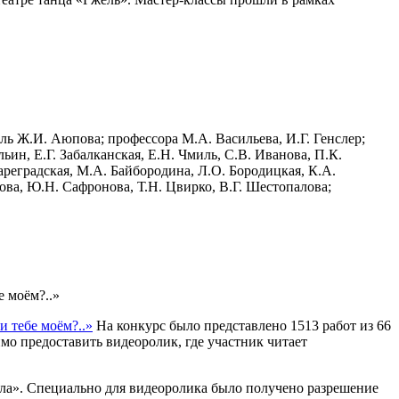
ь Ж.И. Аюпова; профессора М.А. Васильева, И.Г. Генслер;
ин, Е.Г. Забалканская, Е.Н. Чмиль, С.В. Иванова, П.К.
ареградская, М.А. Байбородина, Л.О. Бородицкая, К.А.
това, Ю.Н. Сафронова, Т.Н. Цвирко, В.Г. Шестопалова;
 моём?..»
 тебе моём?..»
На конкурс было представлено 1513 работ из 66
о предоставить видеоролик, где участник читает
ила». Специально для видеоролика было получено разрешение