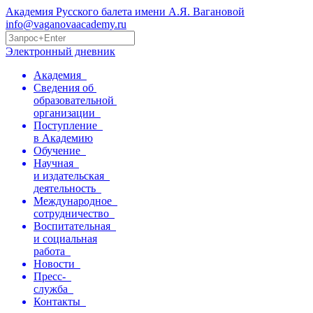
Академия Русского балета имени А.Я. Вагановой
info@vaganovaacademy.ru
Электронный дневник
Академия
Сведения об
образовательной
организации
Поступление
в Академию
Обучение
Научная
и издательская
деятельность
Международное
сотрудничество
Воспитательная
и социальная
работа
Новости
Пресс-
служба
Контакты