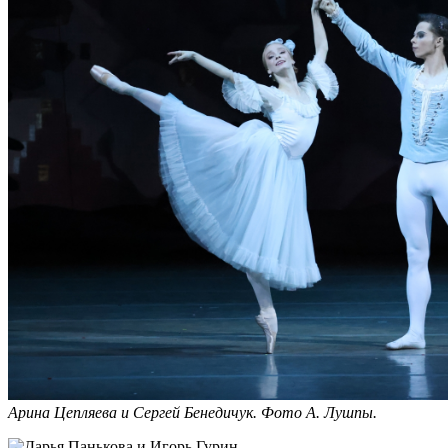
Арина Цепляева и Сергей Бенедичук. Фото А. Лушпы.