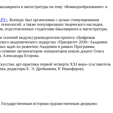
акалавриата и магистратуры на тему «Командообразование» и
АРТ»
. Конкурс был организован с целью стимулирования
 технологий, а также популяризации творческого наследия,
в, подготовленных студентами бакалавриата и магистратуры.
 и осенний модули) руководителем проекта «Цифровая
ского академического лидерства «Приоритет 2030» Академии
ных задач по развитию Академии в рамках Программы
ую помимо организаторов–инициаторов вошли доцент Ольга
, Александра Егорова.
сства: арт-практики первой четверти XXI века» (составитель
ева; редакторы Е. Э. Дробышева, Р. Никифоров).
ой Государственным историко-художественным дворцово-