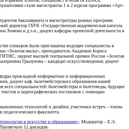
ра Юрьевна Хлопок, специалист в области EdTech,
ушателями стали магистранты 1 и 2 курсов программы «Арт-
тудентов бакалавриата и магистратуры разных программ
ьный директор ГБУК «Государственная академическая капелла
на Хомова и д.э.н., доцент кафедры проектной деятельности в
честве спикеров были приглашены ведущие специалисты в
мии «Золотая маска», преподаватель Академии Бориса
 ГИТИС, лауреат высшей театральной премии России «Золотая
Валериевна Грызунова – кандидат искусствоведения, доцент
 кафедры прикладной информатики и информационных
ия, доцент каф. балетмейстерского образования нашей
в всех специальностей: балетмейстеры и балетоведы, будущие
я текстов и хореографических постановок с помощью
ышленных технологий и дизайна; участники встреч – члены
в педагогического факультета.
технологии в искусстве и образовании»
. Модератор – Е.Э.
 Прозвучало 12 докладов.