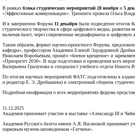
В рамках
блока студенческих мероприятий
28 ноября
и
5 де
«Эффективные коммуникации». Тренинги провела Ольга Владим
И в завершении Форума
11 декабря
были подведение итогов К
студенческого творчества в сфере цифрового медиа, развития 
включая балет, через современные медиаформаты и цифровую а
Таким образом, формат научно-проектного Форума, предложенн
кафедра», профессором Академии Еленой Эдуардовной Дробыш
Николаем Воробьёвым, прошёл «боевое крещение» и зарекомен
«Приоритет 2030». В ходе подготовки и проведения всех мер
Валерьевна Грызунова и специалист учебного отдела Никита Во
По итогам научных мероприятий ФАТС подготовлены к изданию
и редактор Е. Э. Дробышева) и электронный сборник студенчес
Подробная инофрмация о всех мерроприятиях форума предста
11.12.2025
Академия принимает участие в выставке «Александр III и Чай
Академия Русского балета имени А.Я. Вагановой принимает уч
парковым музеем-заповедником «Гатчина».