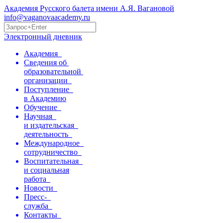
Академия Русского балета имени А.Я. Вагановой
info@vaganovaacademy.ru
Электронный дневник
Академия
Сведения об
образовательной
организации
Поступление
в Академию
Обучение
Научная
и издательская
деятельность
Международное
сотрудничество
Воспитательная
и социальная
работа
Новости
Пресс-
служба
Контакты