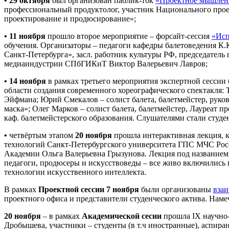
• 29 октября
был организован паблик-ток
«Проектное мышлени
профессиональный продуктолог, участник Национального про
проектирование и продюсирование»;
• 11 ноября
прошло второе мероприятие – форсайт-сессия
«Исп
обучения. Организаторы – педагоги кафедры балетоведения К.
Санкт-Петербурга», засл. работник культуры РФ, председатель
медиаиндустрии СПбГИКиТ Виктор Валерьевич Лавров;
• 14 ноября
в рамках третьего мероприятия экспертной сессии
области создания современного хореографического спектакля:
Эйфмана; Юрий Смекалов – солист балета, балетмейстер, рук
маска»; Олег Марков – солист балета, балетмейстер, Лауреат 
каф. балетмейстерского образования. Слушателями стали студе
•
четвёртым этапом
20 ноября
прошла интерактивная лекция, 
технологий Санкт-Петербургского университета ГПС МЧС Росс
Академии Ольга Валерьевна Грызунова. Лекция под название
педагоги, продюсеры и искусствоведы – все живо включились 
технологии искусственного интеллекта.
В рамках
Проектной сессии
7 ноября
были организованы
вза
проектного офиса и представители студенческого актива. Наме
20 ноября
– в рамках
Академической сесии
прошла IХ научно
Дробышева, участники – студенты (в т.ч иностранные), аспиран