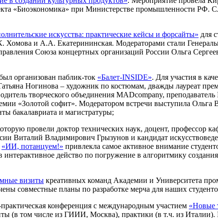
е в создании культурных продуктов»
. Мероприятие провела Ки
екта «Биоэкономика» при Министерстве промышленности РФ. Сл
олнительские искусства: практические кейсы и форсайты»
для с
К. Хомова и А.А. Екатерининская. Модераторами стали Генерал
 правления Союза концертных организаций России Ольга Сергеев
 был организован паблик-ток
«Балет-INSIDE»
. Для участия в ка
 Татьяна Ногинова – художник по костюмам, дважды лауреат пре
оводитель творческого объединения MADcompany, преподаватель
премии «Золотой софит». Модератором встречи выступила Ольга 
нты бакалавриата и магистратуры;
которую провели доктор технических наук, доцент, профессор
ии Виталий Владимирович Грызунов и кандидат искусствоведен
м
«ИИ, потанцуем!»
привлекла самое активное внимание студенто
в интерактивное действо по погружение в алгоритмику создани
имные визиты
креативных команд Академии и Университета пром
чены совместные планы по разработке мерча для наших студенто
-практическая конференция с международным участием
«Новые 
ты (в том числе из ГИИИ, Москва), практики (в т.ч. из Италии).