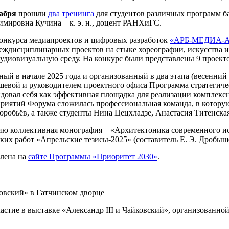
кабря
прошли
два тренинга
для студентов различных программ б
ировна Кучина – к. э. н., доцент РАНХиГС.
онкурса медиапроектов и цифровых разработок
«АРБ-МЕДИА-
междисциплинарных проектов на стыке хореографии, искусства и
удиовизуальную среду. На конкурс были представлены 9 проекто
ый в начале 2025 года и организованный в два этапа (весенний
евой и руководителем проектного офиса Программа стратегиче
довал себя как эффективная площадка для реализации комплекс
оприятий Форума сложилась профессиональная команда, в котор
робьёв, а также студенты Нина Цецхладзе, Анастасия Титенская
 коллективная монография – «Архитектоника современного иску
ких работ «Апрельские тезисы-2025» (составитель Е. Э. Дробыш
влена на
сайте Программы «Приоритет 2030»
.
ковский» в Гатчинском дворце
астие в выставке «Александр III и Чайковский», организованн