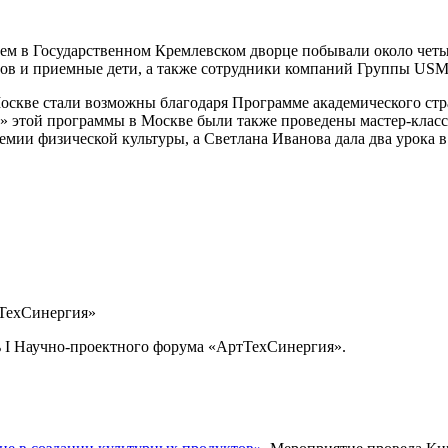
ем в Государственном Кремлевском дворце побывали около четы
мов и приемные дети, а также сотрудники компаний Группы USM
оскве стали возможны благодаря Программе академического стр
й» этой программы в Москве были также проведены мастер-клас
демии физической культуры, а Светлана Иванова дала два урока
тТехСинергия»
ь I Научно-проектного форума «АртТехСинергия».