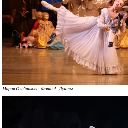
Мария Олейникова.
Фото А. Лушпы.