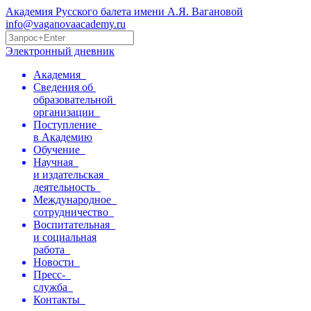
Академия Русского балета имени А.Я. Вагановой
info@vaganovaacademy.ru
Электронный дневник
Академия
Сведения об
образовательной
организации
Поступление
в Академию
Обучение
Научная
и издательская
деятельность
Международное
сотрудничество
Воспитательная
и социальная
работа
Новости
Пресс-
служба
Контакты